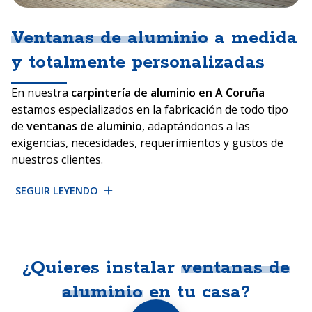
Ventanas de aluminio
a medida
y totalmente personalizadas
En nuestra
carpintería de aluminio en A Coruña
estamos especializados en la fabricación de todo tipo
de
ventanas de aluminio
, adaptándonos a las
exigencias, necesidades, requerimientos y gustos de
nuestros clientes.
El producto estrella de
Carpintería Lalín
son las
SEGUIR LEYENDO
ventanas de aluminio con rotura de puente térmico
,
que destacan por sus elevadas prestaciones de
aislamiento térmico respecto a las ventanas
tradicionales. Con la rotura de puente térmico se evita
¿Quieres instalar
ventanas de
que la parte exterior de la ventana y la interior de la
aluminio
en tu casa?
misma conecten entre sí para evitar que la
temperatura exterior penetre en el interior de la