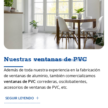
Nuestras
ventanas de PVC
Además de toda nuestra experiencia en la fabricación
de ventanas de aluminio, también comercializamos
ventanas de PVC
: correderas, oscilobatientes,
accesorios de ventanas de PVC, etc.
Las características principales de las ventanas de PVC
SEGUIR LEYENDO
son el
aislamiento acústico y térmico
, la ligereza, la