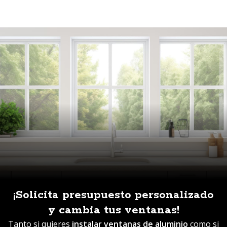
elevada resistencia a la corrosión, costes de
mantenimiento mínimos y el proceso de fabricación es
totalmente ecológico y 100% reciclable una vez
terminada la vida útil de la ventana de PVC.
En
Carpintería Lalín
ofrecemos una amplia gama de
posibilidades en ventanas de PVC según las
dimensiones de la estructura, el color, el revestimiento
o las aperturas más comunes.
¡Solicita presupuesto personalizado
y cambia tus ventanas!
Tanto si quieres
instalar ventanas de aluminio
como si